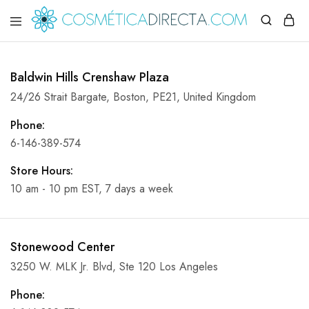
Cosmética
Tu
directa
destino
de
Baldwin Hills Crenshaw Plaza
Cosmética:
Descubre
24/26 Strait Bargate, Boston, PE21, United Kingdom
productos
de
belleza
Phone:
para
6-146-389-574
el
cuidado
de
Store Hours:
la
10 am - 10 pm EST, 7 days a week
piel,
el
cabello
y
el
maquillaje
Stonewood Center
3250 W. MLK Jr. Blvd, Ste 120 Los Angeles
Phone: