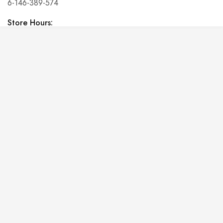
6-146-389-574
Store Hours:
10 am - 10 pm EST, 7 days a week
Shalyapin Palace
Block 5, 5th Floor, Harcourt Centre, Harcourt Road Dublin,
Ireland
Phone:
6-146-389-574
Store Hours:
10 am - 10 pm EST, 7 days a week