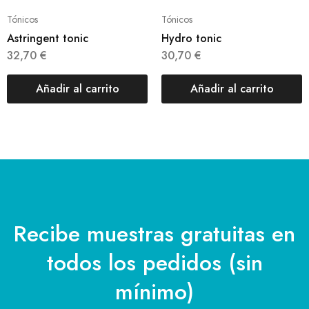
Tónicos
Tónicos
Astringent tonic
Hydro tonic
32,70
€
30,70
€
Añadir al carrito
Añadir al carrito
Recibe muestras gratuitas en
todos los pedidos (sin
mínimo)