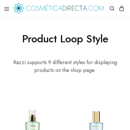
Cosmética
Tu
directa
destino
de
Cosmética:
Product Loop Style
Descubre
productos
de
belleza
para
el
Razzi supports 9 different styles for displaying
cuidado
products on the shop page.
de
la
piel,
el
cabello
y
el
maquillaje